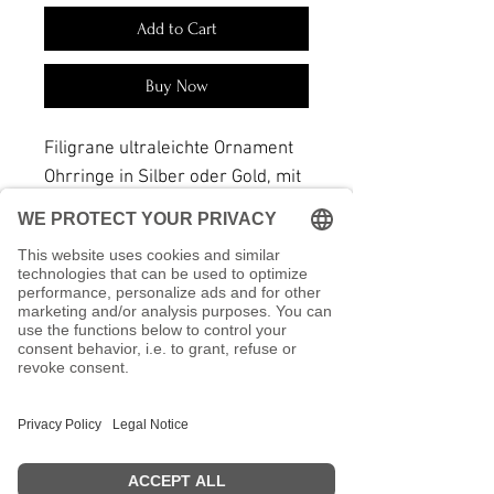
Add to Cart
Buy Now
Filigrane ultraleichte Ornament
Ohrringe in Silber oder Gold, mit
fein verarbeiteten Ornamenten.
Sie sind aus dünnem Metall
gefertigt, daher federleicht im
Tragegefühl.
Ein schillerndes Schmuckstück
was quasi zu jedem Outfit passt.
Maße: Länge 6 cm, Breite: 2,5 cm
ACHTUNG! Kindern unter 3
Jahren die Ohrringe nur unter
Aufsicht eines Erwachsenen
anziehen da sie Kleinteile enthält