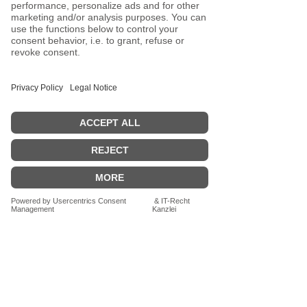
Unikat.
Die Ösen aus Stahl sorgen für
Stabilität und Langlebigkeit.
Die Kordel aus Paracord ist
extrem reißfest, formstabil und
lichtbeständig – gemacht für den
täglichen Einsatz.
Die Kordel gibt in 3 Stärken:
4 mm, 3 mm, 2 mm
Eine kleine Tasche mit großer
Wirkung – praktisch, stylisch und
absolut unkompliziert 🖤✨
Maße: 12 x 18,5 cm