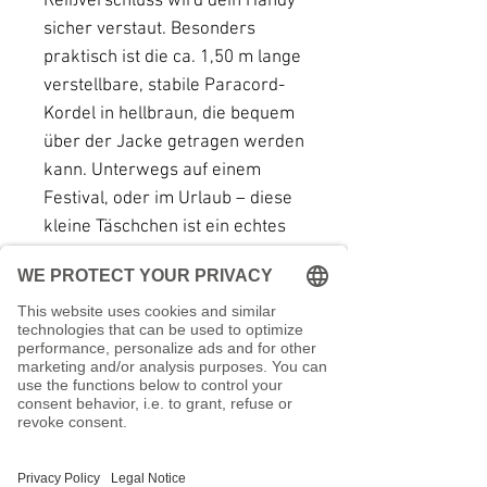
Reißverschluss wird dein Handy
sicher verstaut. Besonders
praktisch ist die ca. 1,50 m lange
verstellbare, stabile Paracord-
Kordel in hellbraun, die bequem
über der Jacke getragen werden
kann. Unterwegs auf einem
Festival, oder im Urlaub – diese
kleine Täschchen ist ein echtes
Multitalent und Unikat, was
deinen persönlichen Stil
unterstreicht!
Maße: 14 x 20 cm
Einschub: 12 cm
👖Da die Tasche komplett aus
Jeans ist, kann sie bequem per