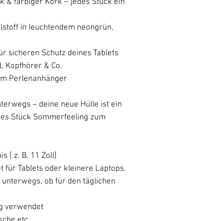
& farbiger Kork – jedes Stück ein
toff in leuchtendem neongrün,
 sicheren Schutz deines Tablets
 Kopfhörer & Co.
m Perlenanhänger
terwegs – deine neue Hülle ist ein
ines Stück Sommerfeeling zum
 [ z. B. 11 Zoll]
 für Tablets oder kleinere Laptops.
r unterwegs, ob für den täglichen
ig verwendet
sche etc.