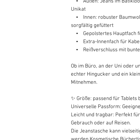
• Außen: Jeans im Batiklook 
Unikat
• Innen: robuster Baumwolls
sorgfältig gefüttert
• Gepolstertes Hauptfach für
• Extra-Innenfach für Kabel,
• Reißverschluss mit bunte
Ob im Büro, an der Uni oder un
echter Hingucker und ein kle
Mitnehmen.
✨ Größe: passend für Tablets bis
Universelle Passform: Geeignet
Leicht und tragbar: Perfekt fü
Gebrauch oder auf Reisen.
Die Jeanstasche kann vielseit
werden,Kosmetische,Bücherti