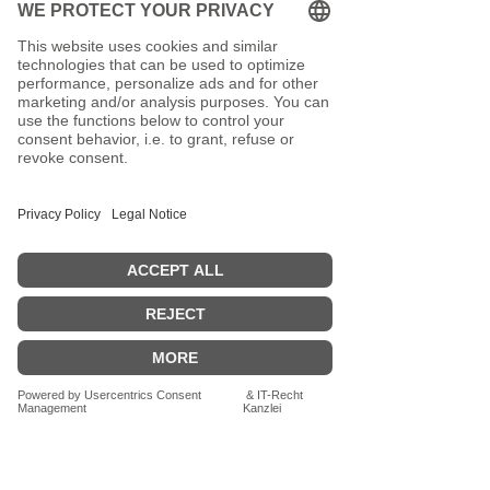
🧼 Pflege:
Der Brustbeutel ist pflegeleicht
und kann bei Bedarf vorsichtig
gereinigt werden.
💡 Hinweis:
Durch die Batiktechnik entstehen
unterschiedliche Farbverläufe
und Muster – genau das macht
jedes Stück einzigartig.
Maße:
H: 11 cm
B: 13 cm