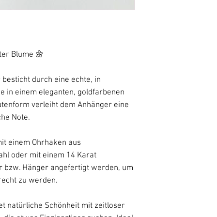
Ein Teil meiner 
Haverkamp 37
Unterstützung vo
45289 Essen
bearbeitet – natü
mail: onlinesho
meine echten De
realistisch wie m
ter Blume 🌼
besticht durch eine echte, in
e in einem eleganten, goldfarbenen
utenform verleiht dem Anhänger eine
che Note.
mit einem Ohrhaken aus
ahl oder mit einem 14 Karat
er bzw. Hänger angefertigt werden, um
erecht zu werden.
 natürliche Schönheit mit zeitloser