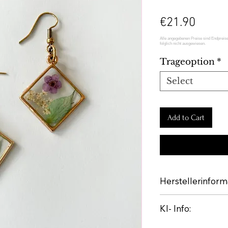
Price
€21.90
Trageoption
*
Select
Add to Cart
Herstellerinform
AMETRY
KI- Info:
Tina Kohlstedt