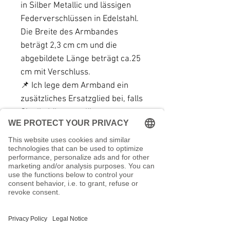
in Silber Metallic und lässigen
Federverschlüssen in Edelstahl.
Die Breite des Armbandes
beträgt 2,3 cm cm und die
abgebildete Länge beträgt ca.25
cm mit Verschluss.
📌 Ich lege dem Armband ein
zusätzliches Ersatzglied bei, falls
Sie die Länge verlängern
möchten. Es ist einfach, ein
Kettenglied hinzufügen oder zu
entfernen.😊
Alle Schmuckstücke in meinem
Shop fertige ich selbst mit
Sorgfalt an.
Ich hoffe, dass sie Dir gefallen
und Du schnell Deinen Favoriten